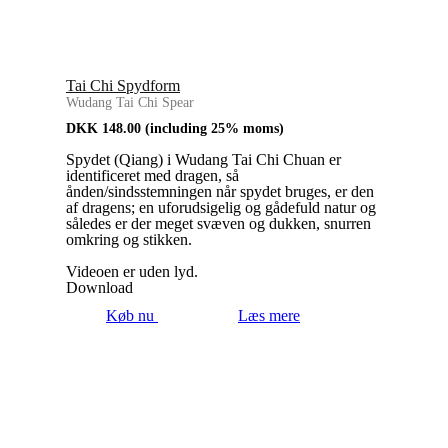
Tai Chi Spydform
Wudang Tai Chi Spear
DKK
148.00
(including 25% moms)
Spydet (Qiang) i Wudang Tai Chi Chuan er
identificeret med dragen, så
ånden/sindsstemningen når spydet bruges, er den
af dragens; en uforudsigelig og gådefuld natur og
således er der meget svæven og dukken, snurren
omkring og stikken.
Videoen er uden lyd.
Download
Køb nu
Læs mere