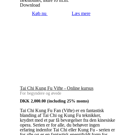
fleksibilitet, indre ro m.m.
Download
Køb nu
Læs mere
Tai Chi Kung Fu Vifte - Online kursus
For begyndere og øvede
DKK
2,000.00
(including 25% moms)
Tai Chi Kung Fu Fan (Vifte) er en fantastisk
blanding af Tai Chi og Kung Fu teknikker,
krydret med et par få bevægelser fra den kinesiske
opera. Serien er for alle, du behøver ingen
erfaring indenfor Tai Chi eller Kung Fu - serien er
for alle og er en fantastisk energifyldt form for