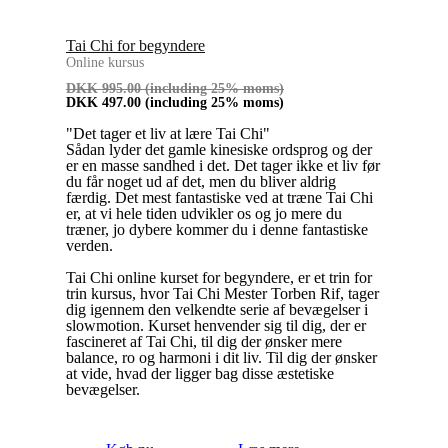
Tai Chi for begyndere
Online kursus
DKK
995.00
(including 25% moms)
DKK
497.00
(including 25% moms)
"Det tager et liv at lære Tai Chi"
Sådan lyder det gamle kinesiske ordsprog og der
er en masse sandhed i det. Det tager ikke et liv før
du får noget ud af det, men du bliver aldrig
færdig. Det mest fantastiske ved at træne Tai Chi
er, at vi hele tiden udvikler os og jo mere du
træner, jo dybere kommer du i denne fantastiske
verden.
Tai Chi online kurset for begyndere, er et trin for
trin kursus, hvor Tai Chi Mester Torben Rif, tager
dig igennem den velkendte serie af bevægelser i
slowmotion. Kurset henvender sig til dig, der er
fascineret af Tai Chi, til dig der ønsker mere
balance, ro og harmoni i dit liv. Til dig der ønsker
at vide, hvad der ligger bag disse æstetiske
bevægelser.