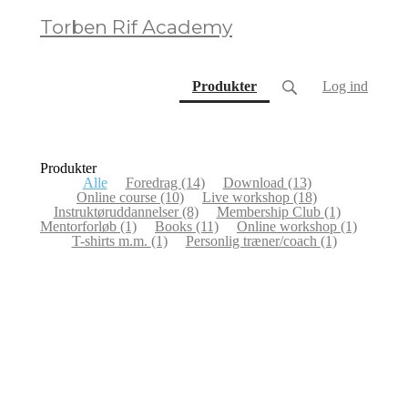
Torben Rif Academy
(current)
Produkter
Log ind
Produkter
Alle
Foredrag
(14)
Download
(13)
Online course
(10)
Live workshop
(18)
Instruktøruddannelser
(8)
Membership Club
(1)
Mentorforløb
(1)
Books
(11)
Online workshop
(1)
T-shirts m.m.
(1)
Personlig træner/coach
(1)