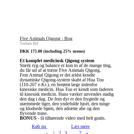
Five Animals Qigong - Bog
Torben Rif
DKK
175.00
(including 25% moms)
Et komplet medicinsk Qigong system
Stærk ryg og balance er kun to af de mange ting,
du får ud af at træne Five Animals Qigong.
Fem Animal Qigong er det ældst kendte
dynamiske Qigong-system skabt af Hua Tou
(110-207 e.Kr.), en berømt læge indenfor
kinesiske medicin. Hua Tou er kendt som faderen
til kinesisk medicin. Hans værker anvendes stadig
den dag i dag. De fem dyr er den frygtede og
utæmmede tiger, den yndefulde hjort, den tunge
og klodsede bjørn, den adrætte abe og den
flyvende trane.
BONUS
- få tilhørende video med helt gratis.
Køb nu
Læs mere
1
2
3
…
7