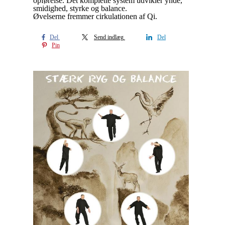
opførelse. Det komplette system udvikler ynde,
smidighed, styrke og balance.
Øvelserne fremmer cirkulationen af Qi.
Del
Send indlæg
Del
Pin