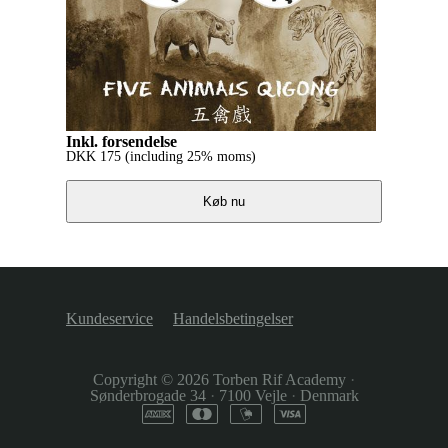
Inkl. forsendelse
DKK
175
(including 25% moms)
Køb nu
Kundeservice
Handelsbetingelser
Copyright © 2026
Torben Rif Academy
·
Sønderbrogade 34
·
7100 Vejle
·
Denmark