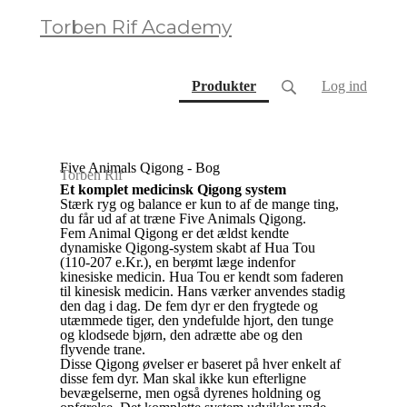
Torben Rif Academy
(current)
Produkter
Log ind
Five Animals Qigong - Bog
Torben Rif
Et komplet medicinsk Qigong system
Stærk ryg og balance er kun to af de mange ting,
du får ud af at træne Five Animals Qigong.
Fem Animal Qigong er det ældst kendte
dynamiske Qigong-system skabt af Hua Tou
(110-207 e.Kr.), en berømt læge indenfor
kinesiske medicin. Hua Tou er kendt som faderen
til kinesisk medicin. Hans værker anvendes stadig
den dag i dag. De fem dyr er den frygtede og
utæmmede tiger, den yndefulde hjort, den tunge
og klodsede bjørn, den adrætte abe og den
flyvende trane.
Disse Qigong øvelser er baseret på hver enkelt af
disse fem dyr. Man skal ikke kun efterligne
bevægelserne, men også dyrenes holdning og