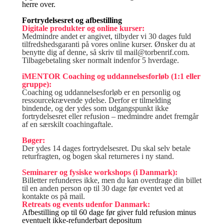
herre over.
Fortrydelsesret og afbestilling
Digitale produkter og online kurser:
Medmindre andet er angivet, tilbyder vi 30 dages fuld
tilfredshedsgaranti på vores online kurser. Ønsker du at
benytte dig af denne, så skriv til mail@torbenrif.com.
Tilbagebetaling sker normalt indenfor 5 hverdage.
iMENTOR Coaching og uddannelsesforløb (1:1 eller
gruppe):
Coaching og uddannelsesforløb er en personlig og
ressourcekrævende ydelse. Derfor er tilmelding
bindende, og der ydes som udgangspunkt ikke
fortrydelsesret eller refusion – medmindre andet fremgår
af en særskilt coachingaftale.
Bøger:
Der ydes 14 dages fortrydelsesret. Du skal selv betale
returfragten, og bogen skal returneres i ny stand.
Seminarer og fysiske workshops (i Danmark):
Billetter refunderes ikke, men du kan overdrage din billet
til en anden person op til 30 dage før eventet ved at
kontakte os på mail.
Retreats og events udenfor Danmark:
Afbestilling op til 60 dage før giver fuld refusion minus
eventuelt ikke-refunderbart depositum