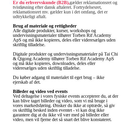
Er du erhvervskunde (B2B),
gælder reklamationsret og
tvistløsning efter dansk aftaleret. Fortrydelsesret,
reklamationsret mv. gælder kun i det omfang, det er
udtrykkeligt aftalt.
Brug af materiale og rettigheder
Alle digitale produkter, kurser, workshops og
undervisningsmaterialer tilhører Torben Rif Academy
ApS og må ikke kopieres, deles eller videresælges uden
skriftlig tilladelse.
Digitale produkter og undervisningsmaterialer på Tai Chi
& Qigong Academy tilhører Torben Rif Academy ApS
og må ikke kopieres, downloades, deles eller
videresælges uden skriftlig tilladelse.
Du køber adgang til materialet til eget brug – ikke
ejerskab af det.
Billeder og video ved events
Ved deltagelse i vores fysiske events accepterer du, at der
kan blive taget billeder og video, som vi må bruge i
vores markedsføring. Ønsker du ikke at optræde, så giv
os skriftlig besked inden eventet - vi kan dog ikke
garantere dig at du ikke vil vær med på billeder eller
video, men vil fjerne det så snart det blive konstateret.