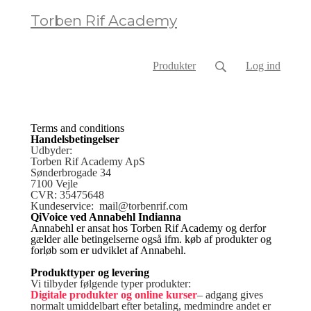
Torben Rif Academy
Produkter
Log ind
Terms and conditions
Handelsbetingelser
Udbyder:
Torben Rif Academy ApS
Sønderbrogade 34
7100 Vejle
CVR: 35475648
Kundeservice: mail@torbenrif.com
QiVoice ved Annabehl Indianna
Annabehl er ansat hos Torben Rif Academy og derfor
gælder alle betingelserne også ifm. køb af produkter og
forløb som er udviklet af Annabehl.
Produkttyper og levering
Vi tilbyder følgende typer produkter:
Digitale produkter og online kurser
– adgang gives
normalt umiddelbart efter betaling, medmindre andet er