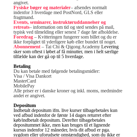
angivet.
Fysiske bøger og materialer
– afsendes normalt
indenfor 3 hverdage med PostNord, GLS eller
fragtmand.
Events, seminarer, instruktøruddannelser og
retreats
– information om tid og sted sendes på mail,
typisk ved tilmelding eller senest 7 dage før afholdelse.
Foredrag
– Kvitteringen fungerer som billet og du er
ikke forpligtet til yderligere køb eller bundet til noget.
Abonnement
– Tai Chi & Qigong Academy
Levering
sker som oftest i løbet af få minutter, men i helt særlige
tilfælde kan der gå op til 5 hverdage.
Betaling
Du kan betale med følgende betalingsmidler:
Visa / Visa Dankort
MasterCard
MobilePay
Alle priser er i danske kroner og inkl. moms, medmindre
andet er angivet.
Depositum
Indbetalt depositum ifm. live kurser tilbagebetales kun
ved afbud indenfor de første 14 dages returret efter
køb/indbetalt depositum. Derefter tilbagebetales
depositummet ikke, men kan bruges til et lignende
kursus indenfor 12 måneder, hvis dit afbud er pga.
sygdom eller uforudsete omstændighed, som du ikke er