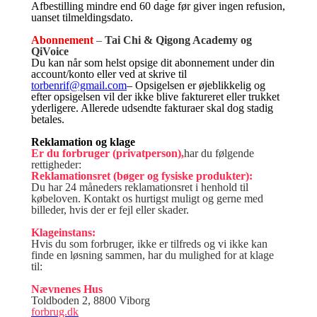
Afbestilling mindre end 60 dage før giver ingen refusion,
uanset tilmeldingsdato.
Abonnement
–
Tai Chi & Qigong Academy og
QiVoice
Du kan når som helst opsige dit abonnement under din
account/konto eller ved at skrive til
torbenrif@gmail.com
– Opsigelsen er øjeblikkelig og
efter opsigelsen vil der ikke blive faktureret eller trukket
yderligere. Allerede udsendte fakturaer skal dog stadig
betales.
Reklamation og klage
Er du forbruger (privatperson),
har du følgende
rettigheder:
Reklamationsret (bøger og fysiske produkter):
Du har 24 måneders reklamationsret i henhold til
købeloven. Kontakt os hurtigst muligt og gerne med
billeder, hvis der er fejl eller skader.
Klageinstans:
Hvis du som forbruger, ikke er tilfreds og vi ikke kan
finde en løsning sammen, har du mulighed for at klage
til:
Nævnenes Hus
Toldboden 2, 8800 Viborg
forbrug.dk