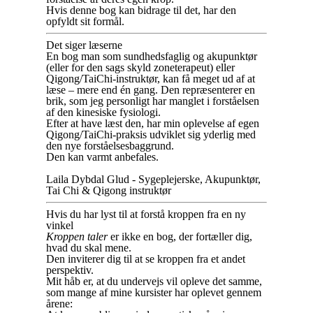
Hvis denne bog kan bidrage til det, har den
opfyldt sit formål.
Det siger læserne
En bog man som sundhedsfaglig og akupunktør
(eller for den sags skyld zoneterapeut) eller
Qigong/TaiChi-instruktør, kan få meget ud af at
læse – mere end én gang. Den repræsenterer en
brik, som jeg personligt har manglet i forståelsen
af den kinesiske fysiologi.
Efter at have læst den, har min oplevelse af egen
Qigong/TaiChi-praksis udviklet sig yderlig med
den nye forståelsesbaggrund.
Den kan varmt anbefales.
Laila Dybdal Glud - Sygeplejerske, Akupunktør,
Tai Chi & Qigong instruktør
Hvis du har lyst til at forstå kroppen fra en ny
vinkel
Kroppen taler
er ikke en bog, der fortæller dig,
hvad du skal mene.
Den inviterer dig til at se kroppen fra et andet
perspektiv.
Mit håb er, at du undervejs vil opleve det samme,
som mange af mine kursister har oplevet gennem
årene: