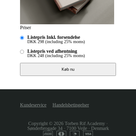
Priser
Listepris Inkl. forsendelse
DKK
298
(including 25% moms)
Listepris ved afhentning
DKK
248
(including 25% moms)
Køb nu
Kundeservice
Handelsbetingelser
Copyright © 2026
Torben Rif Academy
·
Sønderbrogade 34
·
7100 Vejle
·
Denmark