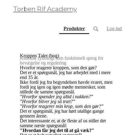
Torben Rif Academy
(current)
Produkter
Log ind
Kroppen Taler (bog)
Kinesisk fysiologi som funktionelt sprog for
bevægelse og regulering
Hvorfor reagerer kroppen, som den gør?
Det er et spørgsmål, jeg har arbejdet med i mere
end 35 år.
Ikke fordi jeg fra begyndelsen havde svaret, men
fordi jeg igen og igen mødte mennesker, som
stillede de samme spørgsmål.
"Hvorfor spænder jeg altid i nakken?"
"Hvorfor bliver jeg så træt?"
"Hvorfor reagerer min krop, som den gør?"
Det er spørgsmål, jeg har hørt utallige gange
gennem årene.
Det interessante er, at de fleste af os stiller det
samme næste spørgsmål:
"Hvordan får jeg det til at gå væk?"