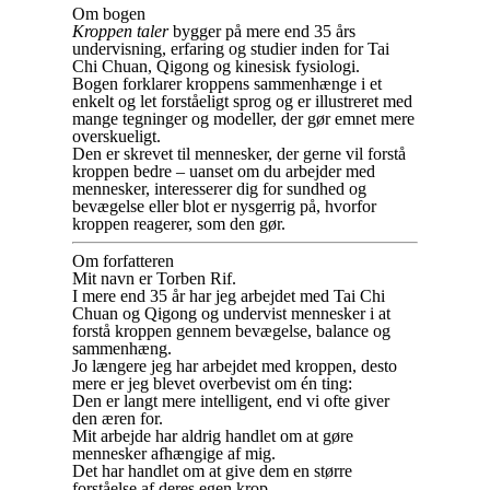
Om bogen
Kroppen taler
bygger på mere end 35 års
undervisning, erfaring og studier inden for Tai
Chi Chuan, Qigong og kinesisk fysiologi.
Bogen forklarer kroppens sammenhænge i et
enkelt og let forståeligt sprog og er illustreret med
mange tegninger og modeller, der gør emnet mere
overskueligt.
Den er skrevet til mennesker, der gerne vil forstå
kroppen bedre – uanset om du arbejder med
mennesker, interesserer dig for sundhed og
bevægelse eller blot er nysgerrig på, hvorfor
kroppen reagerer, som den gør.
Om forfatteren
Mit navn er Torben Rif.
I mere end 35 år har jeg arbejdet med Tai Chi
Chuan og Qigong og undervist mennesker i at
forstå kroppen gennem bevægelse, balance og
sammenhæng.
Jo længere jeg har arbejdet med kroppen, desto
mere er jeg blevet overbevist om én ting:
Den er langt mere intelligent, end vi ofte giver
den æren for.
Mit arbejde har aldrig handlet om at gøre
mennesker afhængige af mig.
Det har handlet om at give dem en større
forståelse af deres egen krop.