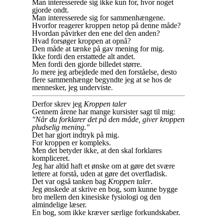
Man interesserede sig ikke kun for, hvor noget
gjorde ondt.
Man interesserede sig for sammenhængene.
Hvorfor reagerer kroppen netop på denne måde?
Hvordan påvirker den ene del den anden?
Hvad forsøger kroppen at opnå?
Den måde at tænke på gav mening for mig.
Ikke fordi den erstattede alt andet.
Men fordi den gjorde billedet større.
Jo mere jeg arbejdede med den forståelse, desto
flere sammenhænge begyndte jeg at se hos de
mennesker, jeg underviste.
Derfor skrev jeg
Kroppen taler
Gennem årene har mange kursister sagt til mig:
"Når du forklarer det på den måde, giver kroppen
pludselig mening."
Det har gjort indtryk på mig.
For kroppen er kompleks.
Men det betyder ikke, at den skal forklares
kompliceret.
Jeg har altid haft et ønske om at gøre det svære
lettere at forstå, uden at gøre det overfladisk.
Det var også tanken bag
Kroppen taler
.
Jeg ønskede at skrive en bog, som kunne bygge
bro mellem den kinesiske fysiologi og den
almindelige læser.
En bog, som ikke kræver særlige forkundskaber.