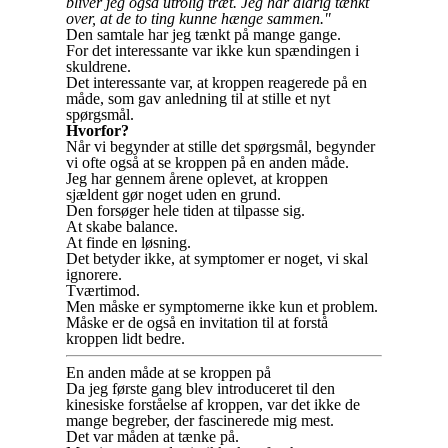
bliver jeg også utrolig træt. Jeg har aldrig tænkt
over, at de to ting kunne hænge sammen."
Den samtale har jeg tænkt på mange gange.
For det interessante var ikke kun spændingen i
skuldrene.
Det interessante var, at kroppen reagerede på en
måde, som gav anledning til at stille et nyt
spørgsmål.
Hvorfor?
Når vi begynder at stille det spørgsmål, begynder
vi ofte også at se kroppen på en anden måde.
Jeg har gennem årene oplevet, at kroppen
sjældent gør noget uden en grund.
Den forsøger hele tiden at tilpasse sig.
At skabe balance.
At finde en løsning.
Det betyder ikke, at symptomer er noget, vi skal
ignorere.
Tværtimod.
Men måske er symptomerne ikke kun et problem.
Måske er de også en invitation til at forstå
kroppen lidt bedre.
En anden måde at se kroppen på
Da jeg første gang blev introduceret til den
kinesiske forståelse af kroppen, var det ikke de
mange begreber, der fascinerede mig mest.
Det var måden at tænke på.