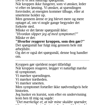
Det er et helt naturligt spørgsmål.
Når kroppen ikke fungerer, som vi ønsker, leder
vi efter en løsning. Vi ønsker, at spændingen
forsvinder, at energien kommer tilbage, eller at
smerterne holder op.
Men gennem årene er jeg blevet mere og mere
optaget af, om vi nogle gange begynder det
forkerte sted.
Måske er det første spørgsmål ikke:
"Hvordan slipper jeg af med symptomet?"
Måske er det:
"Hvorfor reagerer kroppen, som den gør?"
Det spørgsmål har fulgt mig gennem hele mit
arbejdsliv.
Og det er også det spørgsmål, denne bog handler
om.
Kroppen gør sjældent noget tilfældigt
Når kroppen reagerer, lægger vi naturligt mærke
til symptomet.
Vi mærker spændingen.
Vi mærker trætheden.
Vi mærker smerten.
Men symptomet fortæller ikke nødvendigvis hele
historien.
Jeg husker en kursist, som efter en undervisning
kom hen til mig og sagde:
"Det mærkelige er, at når mine skuldre spænder,