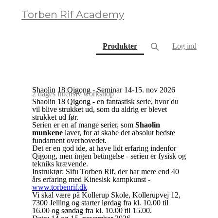
Torben Rif Academy
(current)
Produkter
Log ind
Shaolin 18 Qigong - Seminar 14-15. nov 2026
2 dages intensiv workshop
Shaolin 18 Qigong - en fantastisk serie, hvor du
vil blive strukket ud, som du aldrig er blevet
strukket ud før.
Serien er en af mange serier, som
Shaolin
munkene
laver, for at skabe det absolut bedste
fundament overhovedet.
Det er en god ide, at have lidt erfaring indenfor
Qigong, men ingen betingelse - serien er fysisk og
tekniks krævende.
Instruktør: Sifu Torben Rif, der har mere end 40
års erfaring med Kinesisk kampkunst -
www.torbenrif.dk
Vi skal være på Kollerup Skole, Kollerupvej 12,
7300 Jelling og starter lørdag fra kl. 10.00 til
16.00 og søndag fra kl. 10.00 til 15.00.