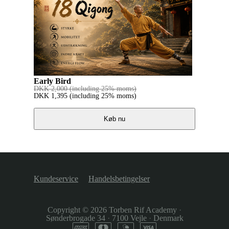
Early Bird
DKK
2,000
(including 25% moms)
DKK
1,395
(including 25% moms)
Køb nu
Kundeservice
Handelsbetingelser
Copyright © 2026
Torben Rif Academy
·
Sønderbrogade 34
·
7100 Vejle
·
Denmark