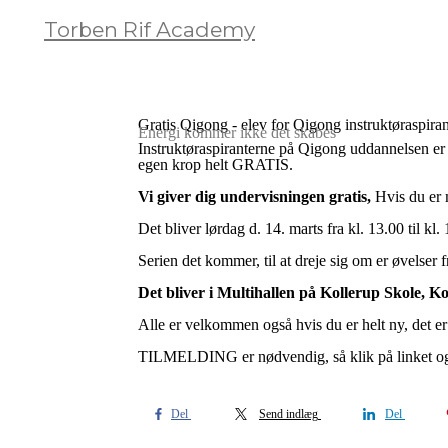
Torben Rif Academy
Gratis Qigong - elev for Qigong instruktøraspiran
Energi kommer ikke det skabes
Instruktøraspiranterne på Qigong uddannelsen er 
egen krop helt GRATIS.
Vi giver dig undervisningen gratis,
Hvis du er m
Det bliver lørdag d. 14. marts fra kl. 13.00 til kl.
Serien det kommer, til at dreje sig om er øvelser 
Det bliver i Multihallen på Kollerup Skole, Ko
Alle er velkommen også hvis du er helt ny, det er
TILMELDING er nødvendig, så klik på linket og r
Del
Send indlæg
Del