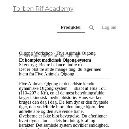
Torben Rif Academy
(current)
Produkter
Log ind
Qigong Workshop - Five Animals Qigong
Få det optimale ud af din træning
Et komplet medicinsk Qigong-system
Stærk ryg. Bedre balance. Indre ro.
Det er blot tre af de mange ting, du tager med
hjem fra Five Animals Qigong.
Five Animals Qigong er det ældste kendte
dynamiske Qigong-system — skabt af Hua Tou
(110–207 e.Kr.), en af de mest betydningsfulde
læger i kinesisk medicinhistorie. Hans værker
bruges den dag i dag. De fem dyr er den frygtede
tiger, den yndefulde hjort, den tunge bjørn, den
adrætte abe og den svævende trane.
Øvelserne er ikke blot bevægelse. Du efterligner
hvert dyrs natur — dets holdning, kraft og
karakter. Det samlede system udvikler smidighed,