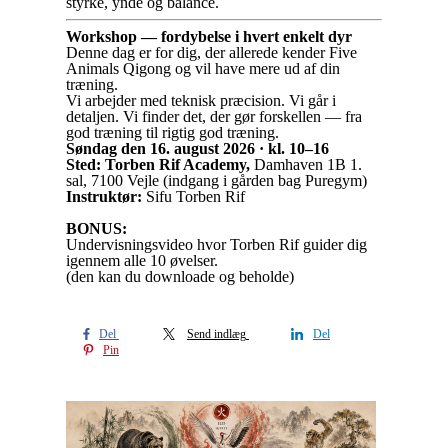
styrke, ynde og balance.
Workshop — fordybelse i hvert enkelt dyr
Denne dag er for dig, der allerede kender Five
Animals Qigong og vil have mere ud af din
træning.
Vi arbejder med teknisk præcision. Vi går i
detaljen. Vi finder det, der gør forskellen — fra
god træning til rigtig god træning.
Søndag den 16. august 2026 · kl. 10–16
Sted: Torben Rif Academy,
Damhaven 1B 1.
sal, 7100 Vejle (indgang i gården bag Puregym)
Instruktør:
Sifu Torben Rif
BONUS:
Undervisningsvideo hvor Torben Rif guider dig
igennem alle 10 øvelser.
(den kan du downloade og beholde)
Del
Send indlæg
Del
Pin