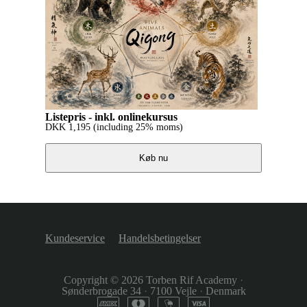
Listepris - inkl. onlinekursus
DKK
1,195
(including 25% moms)
Køb nu
Kundeservice
Handelsbetingelser
Copyright © 2026
Torben Rif Academy
·
Sønderbrogade 34
·
7100 Vejle
·
Denmark