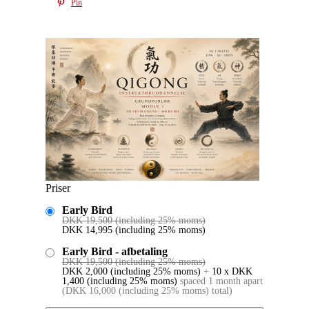
Pin
Priser
Early Bird
DKK
19,500
(including 25% moms)
DKK
14,995
(including 25% moms)
Early Bird - afbetaling
DKK
19,500
(including 25% moms)
DKK
2,000
(including 25% moms)
+
10 x
DKK
1,400
(including 25% moms)
spaced 1 month apart
(
DKK
16,000
(including 25% moms)
total)