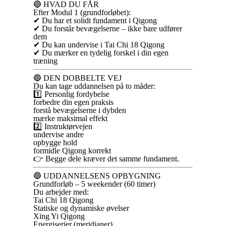
🔵 HVAD DU FÅR
Efter Modul 1 (grundforløbet):
✔ Du har et solidt fundament i Qigong
✔ Du forstår bevægelserne – ikke bare udfører
dem
✔ Du kan undervise i Tai Chi 18 Qigong
✔ Du mærker en tydelig forskel i din egen
træning
🔵 DEN DOBBELTE VEJ
Du kan tage uddannelsen på to måder:
1️⃣ Personlig fordybelse
forbedre din egen praksis
forstå bevægelserne i dybden
mærke maksimal effekt
2️⃣ Instruktørvejen
undervise andre
opbygge hold
formidle Qigong korrekt
👉 Begge dele kræver det samme fundament.
🔵 UDDANNELSENS OPBYGNING
Grundforløb – 5 weekender (60 timer)
Du arbejder med:
Tai Chi 18 Qigong
Statiske og dynamiske øvelser
Xing Yi Qigong
Energiserier (meridianer)