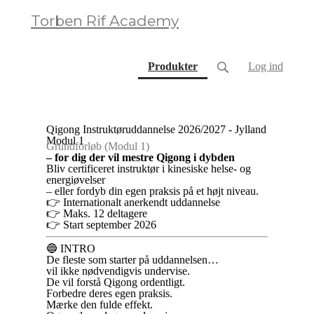
Torben Rif Academy
(current)
Produkter
Log ind
Qigong Instruktøruddannelse 2026/2027 - Jylland
Modul 1
Grundforløb (Modul 1)
– for dig der vil mestre Qigong i dybden
Bliv certificeret instruktør i kinesiske helse- og
energiøvelser
– eller fordyb din egen praksis på et højt niveau.
👉 Internationalt anerkendt uddannelse
👉 Maks. 12 deltagere
👉 Start september 2026
🔵 INTRO
De fleste som starter på uddannelsen…
vil ikke nødvendigvis undervise.
De vil forstå Qigong ordentligt.
Forbedre deres egen praksis.
Mærke den fulde effekt.