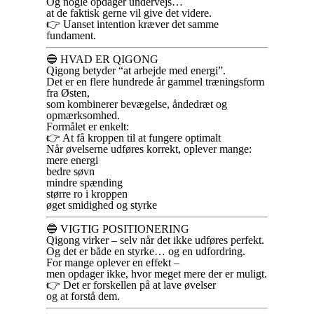
Og nogle opdager undervejs…
at de faktisk gerne vil give det videre.
👉 Uanset intention kræver det samme
fundament.
🔵 HVAD ER QIGONG
Qigong betyder “at arbejde med energi”.
Det er en flere hundrede år gammel træningsform
fra Østen,
som kombinerer bevægelse, åndedræt og
opmærksomhed.
Formålet er enkelt:
👉 At få kroppen til at fungere optimalt
Når øvelserne udføres korrekt, oplever mange:
mere energi
bedre søvn
mindre spænding
større ro i kroppen
øget smidighed og styrke
🔵 VIGTIG POSITIONERING
Qigong virker – selv når det ikke udføres perfekt.
Og det er både en styrke… og en udfordring.
For mange oplever en effekt –
men opdager ikke, hvor meget mere der er muligt.
👉 Det er forskellen på at lave øvelser
og at forstå dem.