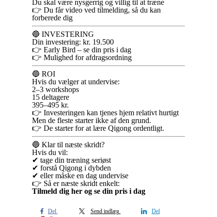
Du skal være nysgerrig og villig til at træne
👉 Du får video ved tilmelding, så du kan
forberede dig
🔵 INVESTERING
Din investering: kr. 19.500
👉 Early Bird – se din pris i dag
👉 Mulighed for afdragsordning
🔵 ROI
Hvis du vælger at undervise:
2–3 workshops
15 deltagere
395–495 kr.
👉 Investeringen kan tjenes hjem relativt hurtigt
Men de fleste starter ikke af den grund.
👉 De starter for at lære Qigong ordentligt.
🔵 Klar til næste skridt?
Hvis du vil:
✔ tage din træning seriøst
✔ forstå Qigong i dybden
✔ eller måske en dag undervise
👉 Så er næste skridt enkelt:
Tilmeld dig her og se din pris i dag
Del
Send indlæg
Del