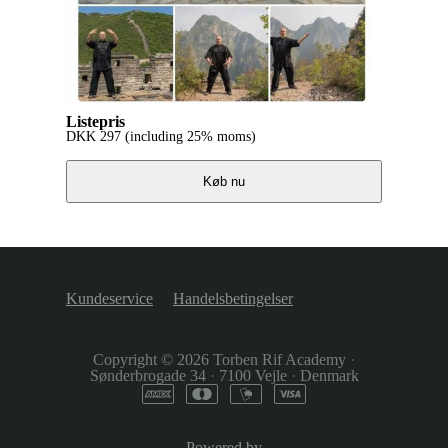
Listepris
DKK
297
(including 25% moms)
Køb nu
Kundeservice
Handelsbetingelser
Copyright © 2026
Torben Rif Academy
·
Sønderbrogade 34
·
7100 Vejle
·
Denmark
Powered by