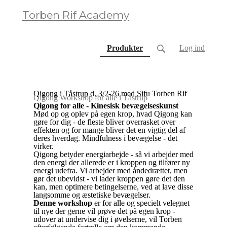
Torben Rif Academy
(current)
Produkter
Log ind
Qigong i Tåstrup d. 3/2-26 med Sifu Torben Rif
Qigong Workshop for alle i Tåstrup
Qigong for alle - Kinesisk bevægelseskunst
Mød op og oplev på egen krop, hvad Qigong kan
gøre for dig - de fleste bliver overrasket over
effekten og for mange bliver det en vigtig del af
deres hverdag. Mindfulness i bevægelse - det
virker.
Qigong betyder energiarbejde - så vi arbejder med
den energi der allerede er i kroppen og tilfører ny
energi udefra. Vi arbejder med åndedrættet, men
gør det ubevidst - vi lader kroppen gøre det den
kan, men optimere betingelserne, ved at lave disse
langsomme og æstetiske bevægelser.
Denne workshop
er for alle og specielt velegnet
til nye der gerne vil prøve det på egen krop -
udover at undervise dig i øvelserne, vil Torben