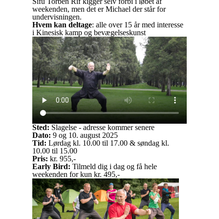
Sifu Torben Rif kigger selv forbi i løbet af
weekenden, men det er Michael der står for
undervisningen.
Hvem kan deltage
: alle over 15 år med interesse
i Kinesisk kamp og bevægelseskunst
Sted:
Slagelse - adresse kommer senere
Dato:
9 og 10. august 2025
Tid:
Lørdag kl. 10.00 til 17.00 & søndag kl.
10.00 til 15.00
Pris:
kr. 955,-
Early Bird:
Tilmeld dig i dag og få hele
weekenden for kun kr. 495,-