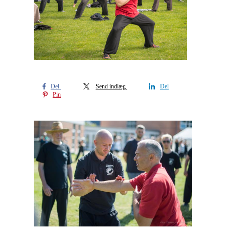
Del
Send indlæg
Del
Pin