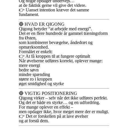
Og nogle opdager undervejs…
at de faktisk gerne vil give det videre.
👉 Uanset intention kræver det samme
fundament.
🔵 HVAD ER QIGONG
Qigong betyder “at arbejde med energi”.
Det er en flere hundrede år gammel træningsform
fra Østen,
som kombinerer bevægelse, åndedræt og
opmærksomhed.
Formålet er enkelt:
👉 At få kroppen til at fungere optimalt
Når øvelserne udføres korrekt, oplever mange:
mere energi
bedre søvn
mindre spænding
større ro i kroppen
øget smidighed og styrke
🔵 VIGTIG POSITIONERING
Qigong virker – selv når det ikke udføres perfekt.
Og det er både en styrke… og en udfordring.
For mange oplever en effekt –
men opdager ikke, hvor meget mere der er muligt.
👉 Det er forskellen på at lave øvelser
og at forstå dem.