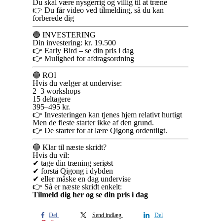
Du skal være nysgerrig og villig til at træne
👉 Du får video ved tilmelding, så du kan
forberede dig
🔵 INVESTERING
Din investering: kr. 19.500
👉 Early Bird – se din pris i dag
👉 Mulighed for afdragsordning
🔵 ROI
Hvis du vælger at undervise:
2–3 workshops
15 deltagere
395–495 kr.
👉 Investeringen kan tjenes hjem relativt hurtigt
Men de fleste starter ikke af den grund.
👉 De starter for at lære Qigong ordentligt.
🔵 Klar til næste skridt?
Hvis du vil:
✔ tage din træning seriøst
✔ forstå Qigong i dybden
✔ eller måske en dag undervise
👉 Så er næste skridt enkelt:
Tilmeld dig her og se din pris i dag
Del
Send indlæg
Del