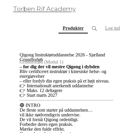
Torben Rif Academy
(current)
Produkter
Log ind
Qigong Instruktøruddannelse 2026 - Sjælland
Grundforløb
Grundforløb (Modul 1)
– for dig der vil mestre Qigong i dybden
Bliv certificeret instruktør i kinesiske helse- og
energiøvelser
– eller fordyb din egen praksis på et højt niveau.
👉 Internationalt anerkendt uddannelse
👉 Maks. 12 deltagere
👉 Start marts 2027
🔵 INTRO
De fleste som starter på uddannelsen…
vil ikke nødvendigvis undervise.
De vil forstå Qigong ordentligt.
Forbedre deres egen praksis.
Mærke den fulde effekt.