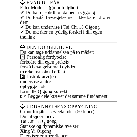
🔵 HVAD DU FÅR
Efter Modul 1 (grundforløbet):
✔ Du har et solidt fundament i Qigong
✔ Du forstår bevægelserne – ikke bare udfører
dem
✔ Du kan undervise i Tai Chi 18 Qigong
✔ Du mærker en tydelig forskel i din egen
træning
🔵 DEN DOBBELTE VEJ
Du kan tage uddannelsen på to måder:
1️⃣ Personlig fordybelse
forbedre din egen praksis
forstå bevægelserne i dybden
mærke maksimal effekt
2️⃣ Instruktørvejen
undervise andre
opbygge hold
formidle Qigong korrekt
👉 Begge dele kræver det samme fundament.
🔵 UDDANNELSENS OPBYGNING
Grundforløb – 5 weekender (60 timer)
Du arbejder med:
Tai Chi 18 Qigong
Statiske og dynamiske øvelser
Xing Yi Qigong
Energiserier (meridianer)