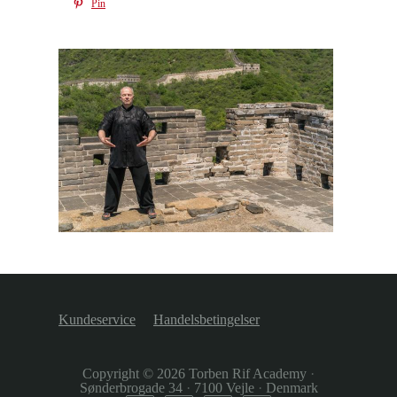
Pin
Kundeservice
Handelsbetingelser
Copyright © 2026
Torben Rif Academy
·
Sønderbrogade 34
·
7100 Vejle
·
Denmark