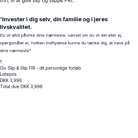
trin, til at give slip og slippe FRI.
'Invester i dig selv, din familie og i jeres
livskvalitet.
Du vil altid påvirke dine nærmeste, uanset om du vil det eller ej,
spørgsmålet er, hvilken indflydelse kunne du tænke dig, at have på
dine nærmeste?
1
Giv Slip & Slip FRI - dit personlige forløb
Listepris
DKK
3,996
Total due
DKK
3,996