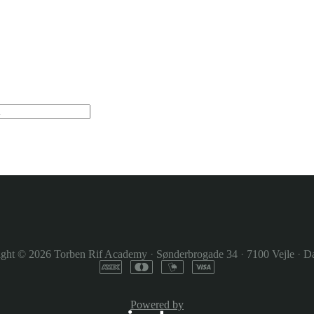
ight © 2026
Torben Rif Academy
·
Sønderbrogade 34
·
7100 Vejle
·
Da
Powered by