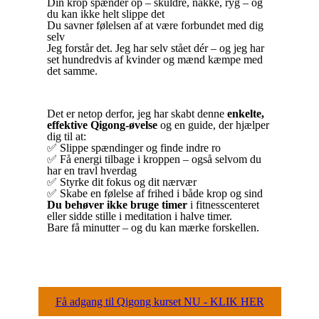
Din krop spænder op – skuldre, nakke, ryg – og
du kan ikke helt slippe det
Du savner følelsen af at være forbundet med dig
selv
Jeg forstår det. Jeg har selv stået dér – og jeg har
set hundredvis af kvinder og mænd kæmpe med
det samme.
Det er netop derfor, jeg har skabt denne
enkelte,
effektive Qigong-øvelse
og en guide, der hjælper
dig til at:
✅ Slippe spændinger og finde indre ro
✅ Få energi tilbage i kroppen – også selvom du
har en travl hverdag
✅ Styrke dit fokus og dit nærvær
✅ Skabe en følelse af frihed i både krop og sind
Du behøver ikke bruge timer
i fitnesscenteret
eller sidde stille i meditation i halve timer.
Bare få minutter – og du kan mærke forskellen.
Få adgang til Qigong kurset NU - KLIK HER