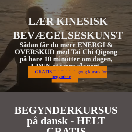
LÆR KINESISK
BEVÆGELSESKUNST
Sådan får du mere ENERGI &
OVERSKUD med Tai Chi Qigong
på bare 10 minutter om dagen,
UDEN at være ekspert.
GRATIS Tai Chi & Qigong kursus for
begyndere
BEGYNDERKURSUS
på dansk - HELT
GRATIS