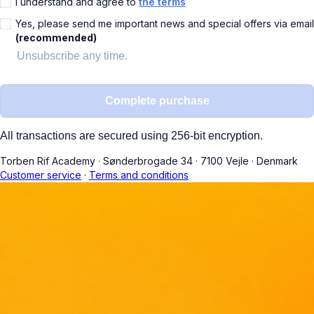
I understand and agree to
the terms
Yes, please send me important news and special offers via email
(recommended)
Unsubscribe any time.
Complete purchase
All transactions are secured using 256-bit encryption.
Torben Rif Academy
·
Sønderbrogade 34
·
7100 Vejle
·
Denmark
Customer service
·
Terms and conditions