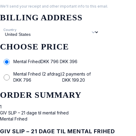
We'll send your receipt and other important info to this email.
BILLING ADDRESS
Country
CHOOSE PRICE
Mental Frihed
DKK 796
DKK
396
Mental Frihed (2 afdrag)
2 payments of
DKK
796
DKK
199.20
ORDER SUMMARY
1
GIV SLIP – 21 dage til mental frihed
Mental Frihed
GIV SLIP – 21 DAGE TIL MENTAL FRIHED