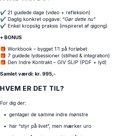
✔️ 21 guidede dage (video + refleksion)
✔️ Daglig konkret opgave:
“Gør dette nu”
✔️ Enkel kropslig praksis (inspireret af qigong)
+ BONUS
🎁 Workbook – bygget 1:1 på forløbet
🎁 7 guidede lydsessioner (stilhed & integration)
🎁 Den Indre Kontrakt – GIV SLIP (PDF + lyd)
Samlet værdi: kr. 995,-
HVEM ER DET TIL?
For dig der:
gentager de samme indre mønstre
har “styr på livet”, men mærker uro